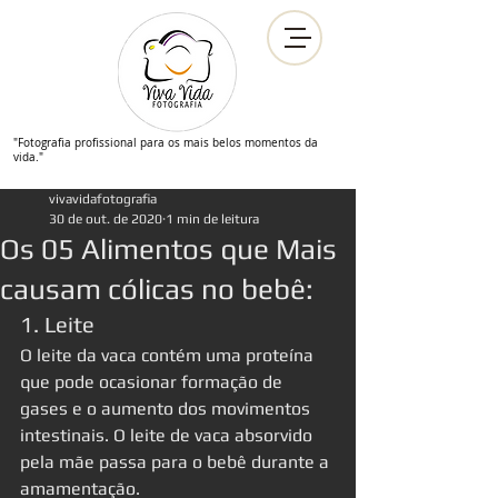
"Fotografia profissional para os mais belos momentos da
vida."
vivavidafotografia
30 de out. de 2020
1 min de leitura
Os 05 Alimentos que Mais
causam cólicas no bebê:
1. Leite
O leite da vaca contém uma proteína 
que pode ocasionar formação de 
gases e o aumento dos movimentos 
intestinais. O leite de vaca absorvido 
pela mãe passa para o bebê durante a 
amamentação.